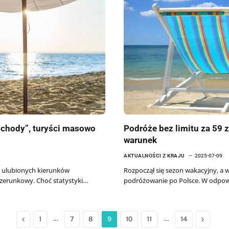
dchody”, turyści masowo
Podróże bez limitu za 59 zł
warunek
AKTUALNOŚCI Z KRAJU
2025-07-09
 z ulubionych kierunków
Rozpoczął się sezon wakacyjny, a
zerunkowy. Choć statystyki…
podróżowanie po Polsce. W odpow
Previous
…
…
Next
1
7
8
9
10
11
14