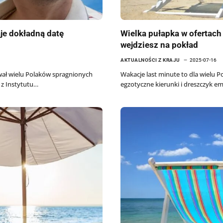
je dokładną datę
Wielka pułapka w ofertach 
wejdziesz na pokład
AKTUALNOŚCI Z KRAJU
2025-07-16
wał wielu Polaków spragnionych
Wakacje last minute to dla wielu 
 z Instytutu…
egzotyczne kierunki i dreszczyk e