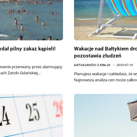
ał pilny zakaz kąpieli!
Wakacje nad Bałtykiem dro
pozostawia złudzeń
AKTUALNOŚCI Z KRAJU
2025-07-10
ownie przerwany przez alarmujący
ach Zatoki Gdańskiej…
Planujesz wakacje i zakładasz, że 
Najnowsza analiza cen może całko