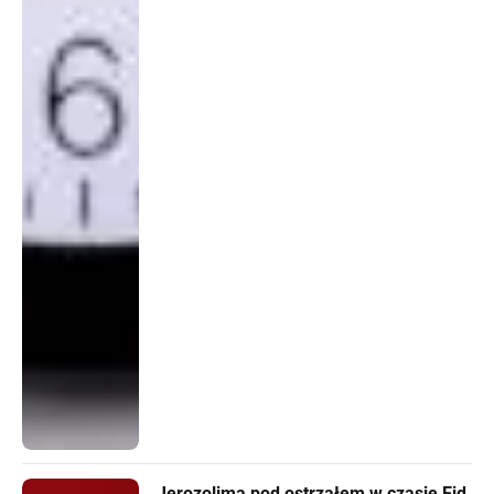
Jerozolima pod ostrzałem w czasie Eid.