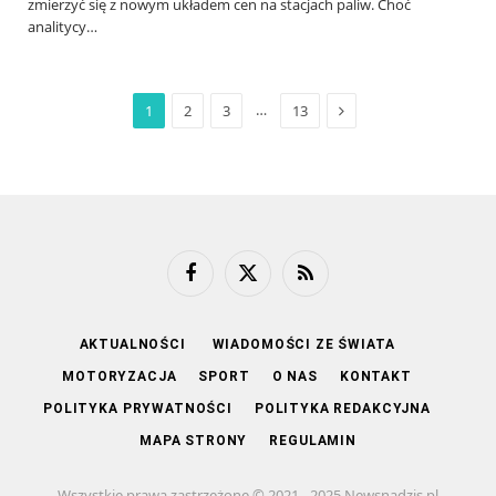
zmierzyć się z nowym układem cen na stacjach paliw. Choć
analitycy…
Next
…
1
2
3
13
Facebook
X
RSS
(Twitter)
AKTUALNOŚCI
WIADOMOŚCI ZE ŚWIATA
MOTORYZACJA
SPORT
O NAS
KONTAKT
POLITYKA PRYWATNOŚCI
POLITYKA REDAKCYJNA
MAPA STRONY
REGULAMIN
Wszystkie prawa zastrzeżone © 2021 - 2025 Newsnadzis.pl