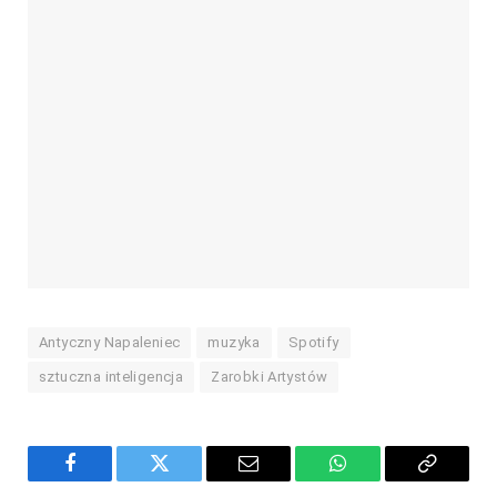
Antyczny Napaleniec
muzyka
Spotify
sztuczna inteligencja
Zarobki Artystów
Facebook
Twitter
Email
WhatsApp
Copy