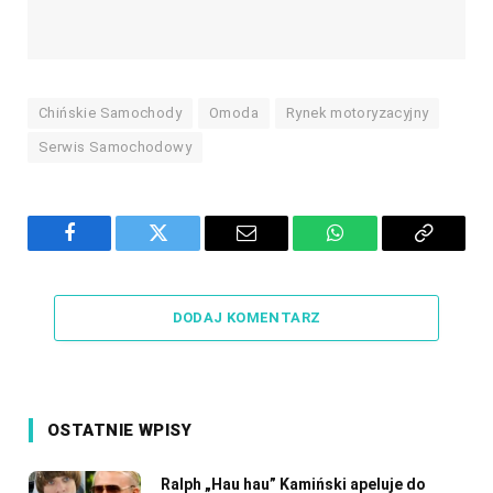
Chińskie Samochody
Omoda
Rynek motoryzacyjny
Serwis Samochodowy
Facebook
Twitter
Email
WhatsApp
Copy
Link
DODAJ KOMENTARZ
OSTATNIE WPISY
Ralph „Hau hau” Kamiński apeluje do