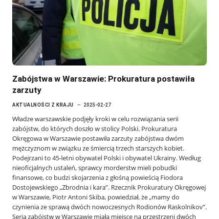
Zabójstwa w Warszawie: Prokuratura postawiła
zarzuty
AKTUALNOŚCI Z KRAJU
2025-02-27
Władze warszawskie podjęły kroki w celu rozwiązania serii
zabójstw, do których doszło w stolicy Polski. Prokuratura
Okręgowa w Warszawie postawiła zarzuty zabójstwa dwóm
mężczyznom w związku ze śmiercią trzech starszych kobiet.
Podejrzani to 45-letni obywatel Polski i obywatel Ukrainy. Według
nieoficjalnych ustaleń, sprawcy morderstw mieli pobudki
finansowe, co budzi skojarzenia z głośną powieścią Fiodora
Dostojewskiego „Zbrodnia i kara”. Rzecznik Prokuratury Okręgowej
w Warszawie, Piotr Antoni Skiba, powiedział, że „mamy do
czynienia ze sprawą dwóch nowoczesnych Rodionów Raskolnikov”.
Seria zabójstw w Warszawie miała miejsce na przestrzeni dwóch