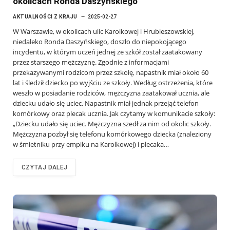
okolicach Ronda Daszyńskiego
AKTUALNOŚCI Z KRAJU
2025-02-27
W Warszawie, w okolicach ulic Karolkowej i Hrubieszowskiej,
niedaleko Ronda Daszyńskiego, doszło do niepokojącego
incydentu, w którym uczeń jednej ze szkół został zaatakowany
przez starszego mężczyznę. Zgodnie z informacjami
przekazywanymi rodzicom przez szkołę, napastnik miał około 60
lat i śledził dziecko po wyjściu ze szkoły. Według ostrzeżenia, które
weszło w posiadanie rodziców, mężczyzna zaatakował ucznia, ale
dziecku udało się uciec. Napastnik miał jednak przejąć telefon
komórkowy oraz plecak ucznia. Jak czytamy w komunikacie szkoły:
„Dziecku udało się uciec. Mężczyzna szedł za nim od okolic szkoły.
Mężczyzna pozbył się telefonu komórkowego dziecka (znaleziony
w śmietniku przy empiku na Karolkowej) i plecaka…
CZYTAJ DALEJ