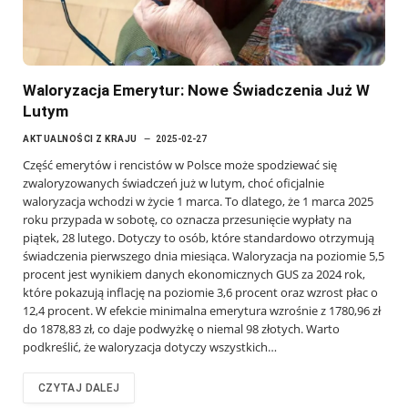
Waloryzacja Emerytur: Nowe Świadczenia Już W
Lutym
AKTUALNOŚCI Z KRAJU
2025-02-27
Część emerytów i rencistów w Polsce może spodziewać się
zwaloryzowanych świadczeń już w lutym, choć oficjalnie
waloryzacja wchodzi w życie 1 marca. To dlatego, że 1 marca 2025
roku przypada w sobotę, co oznacza przesunięcie wypłaty na
piątek, 28 lutego. Dotyczy to osób, które standardowo otrzymują
świadczenia pierwszego dnia miesiąca. Waloryzacja na poziomie 5,5
procent jest wynikiem danych ekonomicznych GUS za 2024 rok,
które pokazują inflację na poziomie 3,6 procent oraz wzrost płac o
12,4 procent. W efekcie minimalna emerytura wzrośnie z 1780,96 zł
do 1878,83 zł, co daje podwyżkę o niemal 98 złotych. Warto
podkreślić, że waloryzacja dotyczy wszystkich…
CZYTAJ DALEJ