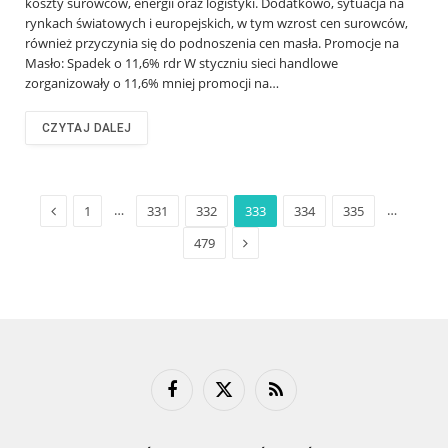
koszty surowców, energii oraz logistyki. Dodatkowo, sytuacja na
rynkach światowych i europejskich, w tym wzrost cen surowców,
również przyczynia się do podnoszenia cen masła. Promocje na
Masło: Spadek o 11,6% rdr W styczniu sieci handlowe
zorganizowały o 11,6% mniej promocji na…
CZYTAJ DALEJ
Previous
…
…
1
331
332
333
334
335
Next
479
Facebook
X
RSS
(Twitter)