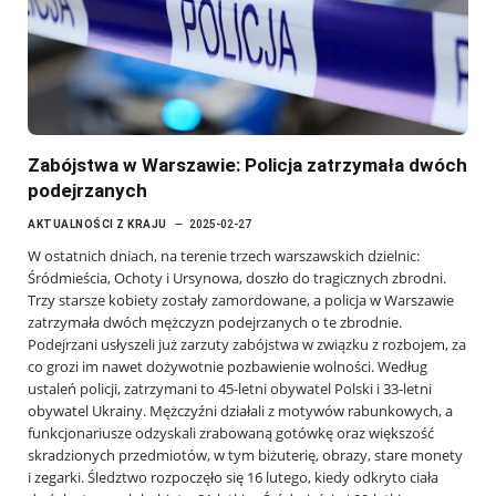
Zabójstwa w Warszawie: Policja zatrzymała dwóch
podejrzanych
AKTUALNOŚCI Z KRAJU
2025-02-27
W ostatnich dniach, na terenie trzech warszawskich dzielnic:
Śródmieścia, Ochoty i Ursynowa, doszło do tragicznych zbrodni.
Trzy starsze kobiety zostały zamordowane, a policja w Warszawie
zatrzymała dwóch mężczyzn podejrzanych o te zbrodnie.
Podejrzani usłyszeli już zarzuty zabójstwa w związku z rozbojem, za
co grozi im nawet dożywotnie pozbawienie wolności. Według
ustaleń policji, zatrzymani to 45-letni obywatel Polski i 33-letni
obywatel Ukrainy. Mężczyźni działali z motywów rabunkowych, a
funkcjonariusze odzyskali zrabowaną gotówkę oraz większość
skradzionych przedmiotów, w tym biżuterię, obrazy, stare monety
i zegarki. Śledztwo rozpoczęło się 16 lutego, kiedy odkryto ciała