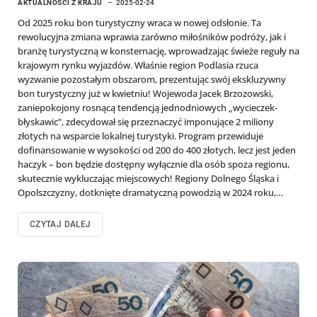
AKTUALNOŚCI Z KRAJU
2025-02-24
Od 2025 roku bon turystyczny wraca w nowej odsłonie. Ta
rewolucyjna zmiana wprawia zarówno miłośników podróży, jak i
branżę turystyczną w konsternację, wprowadzając świeże reguły na
krajowym rynku wyjazdów. Właśnie region Podlasia rzuca
wyzwanie pozostałym obszarom, prezentując swój ekskluzywny
bon turystyczny już w kwietniu! Wojewoda Jacek Brzozowski,
zaniepokojony rosnącą tendencją jednodniowych „wycieczek-
błyskawic”, zdecydował się przeznaczyć imponujące 2 miliony
złotych na wsparcie lokalnej turystyki. Program przewiduje
dofinansowanie w wysokości od 200 do 400 złotych, lecz jest jeden
haczyk – bon będzie dostępny wyłącznie dla osób spoza regionu,
skutecznie wykluczając miejscowych! Regiony Dolnego Śląska i
Opolszczyzny, dotknięte dramatyczną powodzią w 2024 roku,…
CZYTAJ DALEJ