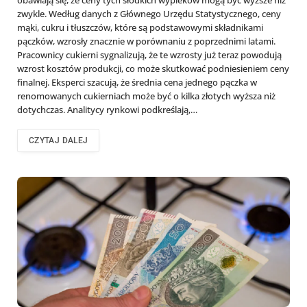
obawiają się, że ceny tych słodkich wypieków mogą być wyższe niż
zwykle. Według danych z Głównego Urzędu Statystycznego, ceny
mąki, cukru i tłuszczów, które są podstawowymi składnikami
pączków, wzrosły znacznie w porównaniu z poprzednimi latami.
Pracownicy cukierni sygnalizują, że te wzrosty już teraz powodują
wzrost kosztów produkcji, co może skutkować podniesieniem ceny
finalnej. Eksperci szacują, że średnia cena jednego pączka w
renomowanych cukierniach może być o kilka złotych wyższa niż
dotychczas. Analitycy rynkowi podkreślają,…
CZYTAJ DALEJ