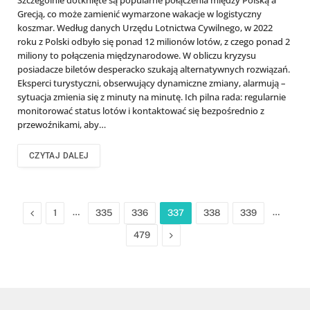
Grecją, co może zamienić wymarzone wakacje w logistyczny
koszmar. Według danych Urzędu Lotnictwa Cywilnego, w 2022
roku z Polski odbyło się ponad 12 milionów lotów, z czego ponad 2
miliony to połączenia międzynarodowe. W obliczu kryzysu
posiadacze biletów desperacko szukają alternatywnych rozwiązań.
Eksperci turystyczni, obserwujący dynamiczne zmiany, alarmują –
sytuacja zmienia się z minuty na minutę. Ich pilna rada: regularnie
monitorować status lotów i kontaktować się bezpośrednio z
przewoźnikami, aby…
CZYTAJ DALEJ
Previous
…
…
1
335
336
337
338
339
Next
479