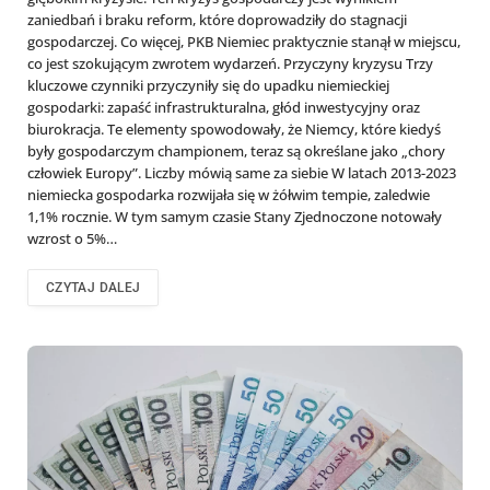
zaniedbań i braku reform, które doprowadziły do stagnacji
gospodarczej. Co więcej, PKB Niemiec praktycznie stanął w miejscu,
co jest szokującym zwrotem wydarzeń. Przyczyny kryzysu Trzy
kluczowe czynniki przyczyniły się do upadku niemieckiej
gospodarki: zapaść infrastrukturalna, głód inwestycyjny oraz
biurokracja. Te elementy spowodowały, że Niemcy, które kiedyś
były gospodarczym championem, teraz są określane jako „chory
człowiek Europy”. Liczby mówią same za siebie W latach 2013-2023
niemiecka gospodarka rozwijała się w żółwim tempie, zaledwie
1,1% rocznie. W tym samym czasie Stany Zjednoczone notowały
wzrost o 5%…
CZYTAJ DALEJ