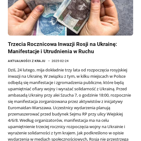
Trzecia Rocznicowa Inwazji Rosji na Ukrainę:
Manifestacje i Utrudnienia w Ruchu
AKTUALNOŚCI Z KRAJU
2025-02-24
Dziś, 24 lutego, mija dokładnie trzy lata od rozpoczęcia rosyjskiej
inwazji na Ukrainę. W związku z tym, w kilku miejscach w Polsce
odbędą się manifestacje i zgromadzenia publiczne, które będą
upamiętniać ofiary wojny i wyrażać solidarność z Ukrainą. Przed
ambasadą Ukrainy przy alei Szucha 7, o godzinie 18:00, rozpocznie
się manifestacja zorganizowana przez aktywistów z inicjatywy
Euromaidan-Warszawa. Uczestnicy wydarzenia planują
przemaszerować przed budynek Sejmu RP przy ulicy Wiejskiej
4/6/8. Według organizatorów, manifestacja ma na celu
upamiętnienie trzeciej rocznicy rozpoczęcia wojny na Ukrainie i
wyrażenie solidarności z tym krajem. Jak podkreślono w opisie
wydarzenia w mediach społecznościowych, Rosja nie przestrzega