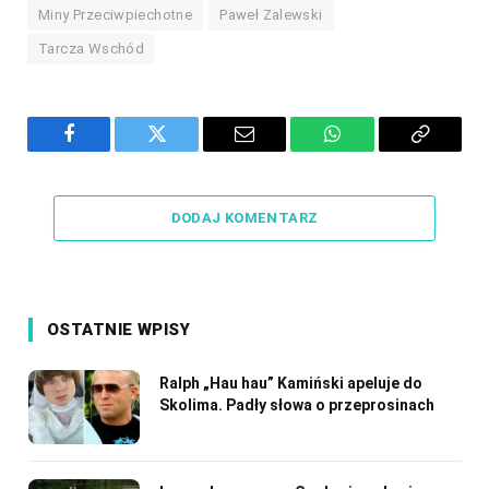
Miny Przeciwpiechotne
Paweł Zalewski
Tarcza Wschód
Facebook
Twitter
Email
WhatsApp
Copy
Link
DODAJ KOMENTARZ
OSTATNIE WPISY
Ralph „Hau hau” Kamiński apeluje do
Skolima. Padły słowa o przeprosinach