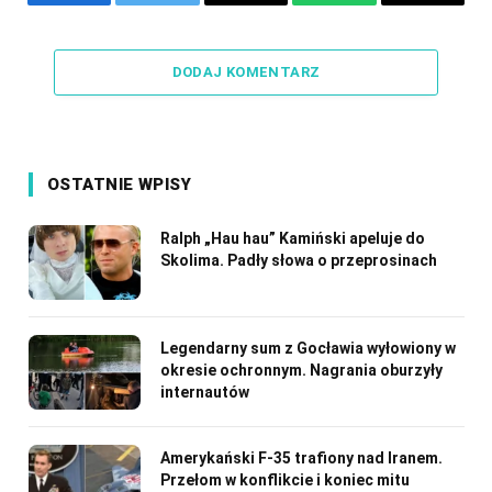
Facebook
Twitter
Email
WhatsApp
Copy
Link
DODAJ KOMENTARZ
OSTATNIE WPISY
Ralph „Hau hau” Kamiński apeluje do
Skolima. Padły słowa o przeprosinach
Legendarny sum z Gocławia wyłowiony w
okresie ochronnym. Nagrania oburzyły
internautów
Amerykański F-35 trafiony nad Iranem.
Przełom w konflikcie i koniec mitu