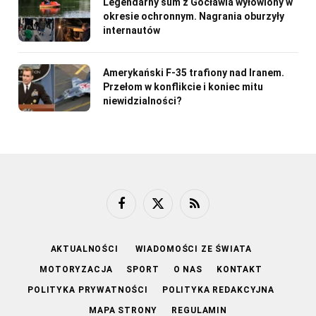
Legendarny sum z Gocławia wyłowiony w
okresie ochronnym. Nagrania oburzyły
internautów
Amerykański F-35 trafiony nad Iranem.
Przełom w konflikcie i koniec mitu
niewidzialności?
Facebook
X
RSS
(Twitter)
AKTUALNOŚCI
WIADOMOŚCI ZE ŚWIATA
MOTORYZACJA
SPORT
O NAS
KONTAKT
POLITYKA PRYWATNOŚCI
POLITYKA REDAKCYJNA
MAPA STRONY
REGULAMIN