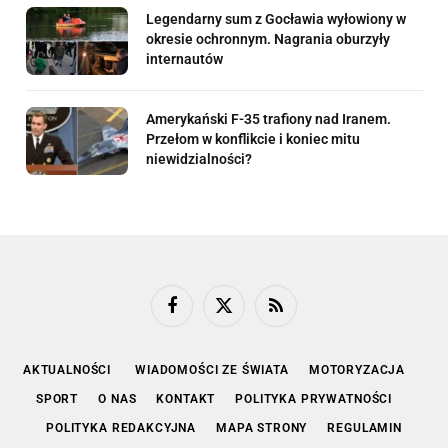
Legendarny sum z Gocławia wyłowiony w
okresie ochronnym. Nagrania oburzyły
internautów
Amerykański F-35 trafiony nad Iranem.
Przełom w konflikcie i koniec mitu
niewidzialności?
Facebook
X
RSS
(Twitter)
AKTUALNOŚCI
WIADOMOŚCI ZE ŚWIATA
MOTORYZACJA
SPORT
O NAS
KONTAKT
POLITYKA PRYWATNOŚCI
POLITYKA REDAKCYJNA
MAPA STRONY
REGULAMIN