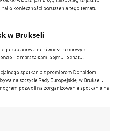
olskie władze jasno sygnalizowały, że jest to
inał o konieczności poruszenia tego tematu
k w Brukseli
skiego zaplanowano również rozmowy z
ncie – z marszałkami Sejmu i Senatu.
ncjalnego spotkania z premierem Donaldem
bywa na szczycie Rady Europejskiej w Brukseli.
onogram pozwoli na zorganizowanie spotkania na