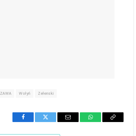
ZAWA
Wołyń
Zełenski
Facebook
Twitter
Email
WhatsApp
Copy
Link