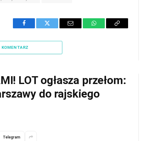
Facebook
Twitter
Email
WhatsApp
Copy
Link
J KOMENTARZ
I! LOT ogłasza przełom:
arszawy do rajskiego
Telegram