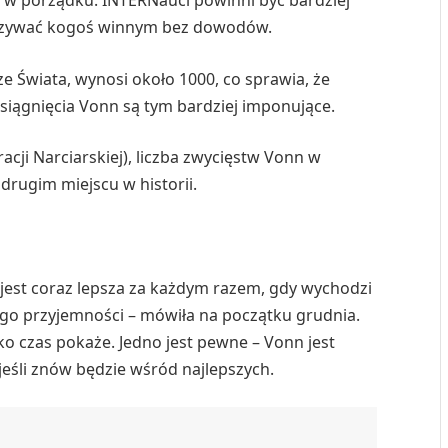
a w porządku. INTERNauci powinni być bardziej
 nazywać kogoś winnym bez dowodów.
e Świata, wynosi około 1000, co sprawia, że
siągnięcia Vonn są tym bardziej imponujące.
ji Narciarskiej), liczba zwycięstw Vonn w
 drugim miejscu w historii.
jest coraz lepsza za każdym razem, gdy wychodzi
ego przyjemności – mówiła na początku grudnia.
ko czas pokaże. Jedno jest pewne – Vonn jest
jeśli znów będzie wśród najlepszych.