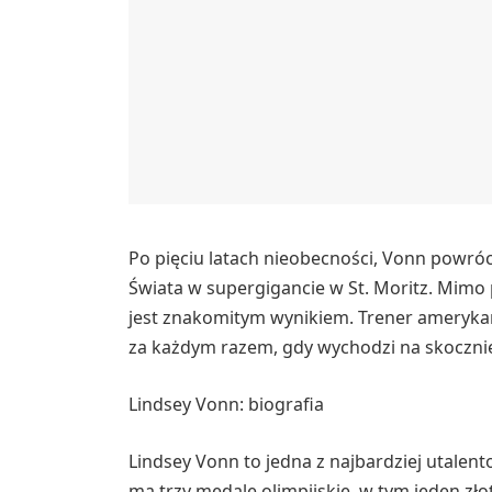
Po pięciu latach nieobecności, Vonn powróci
Świata w supergigancie w St. Moritz. Mimo pr
jest znakomitym wynikiem. Trener amerykańs
za każdym razem, gdy wychodzi na skocznię,
Lindsey Vonn: biografia
Lindsey Vonn to jedna z najbardziej utalent
ma trzy medale olimpijskie, w tym jeden zło