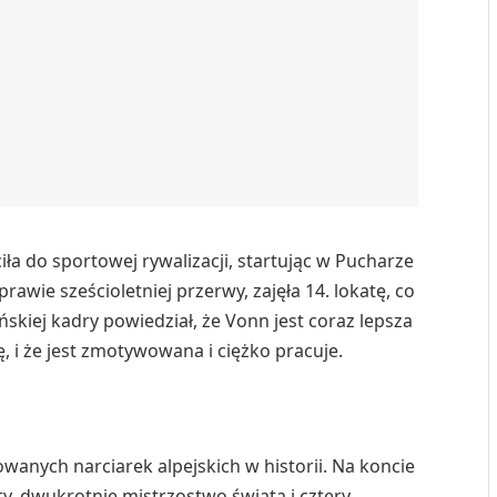
ła do sportowej rywalizacji, startując w Pucharze
awie sześcioletniej przerwy, zajęła 14. lokatę, co
kiej kadry powiedział, że Vonn jest coraz lepsza
 i że jest zmotywowana i ciężko pracuje.
owanych narciarek alpejskich w historii. Na koncie
ty, dwukrotnie mistrzostwo świata i cztery