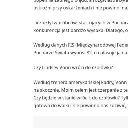
popełniła żadnego błędu, a rozgwiazda był
ostrożni przy oskarżeniach i nie powinni
Liczbę łyżworóbców, startujących w Pucharz
konkurencja jest bardzo wysoka. Dlatego, o
Według danych FIS (Międzynarodowej Federac
Pucharze Świata wynosi 82, co plasuje ją na
Czy Lindsey Vonn wróci do czołówki?
Według trenera amerykańskiej kadry, Vonn 
na skocznię. Moim celem jest czerpanie z t
Czy będzie w stanie wrócić do czołówki? Tyl
gotowa do walki i nie powinno nas zdziwić, 