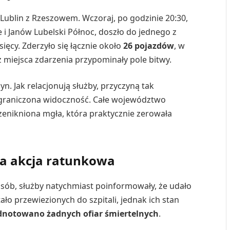
 Lublin z Rzeszowem. Wczoraj, po godzinie 20:30,
i Janów Lubelski Północ, doszło do jednego z
ięcy. Zderzyło się łącznie około
26 pojazdów
, w
z miejsca zdarzenia przypominały pole bitwy.
yn. Jak relacjonują służby, przyczyną tak
ograniczona widoczność. Całe województwo
rzenikniona mgła, która praktycznie zerowała
na akcja ratunkowa
osób, służby natychmiast poinformowały, że udało
ało przewiezionych do szpitali, jednak ich stan
dnotowano żadnych ofiar śmiertelnych
.