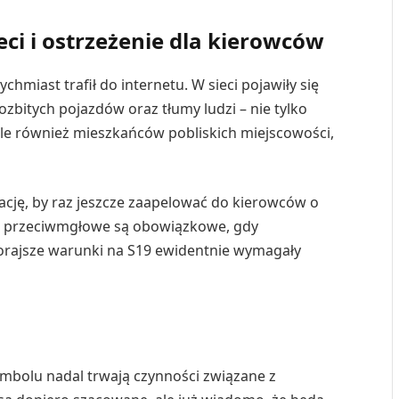
ci i ostrzeżenie dla kierowców
chmiast trafił do internetu. W sieci pojawiły się
rozbitych pojazdów oraz tłumy ludzi – nie tylko
e również mieszkańców pobliskich miejscowości,
cję, by raz jeszcze zaapelować do kierowców o
ła przeciwmgłowe są obowiązkowe, gdy
orajsze warunki na S19 ewidentnie wymagały
mbolu nadal trwają czynności związane z