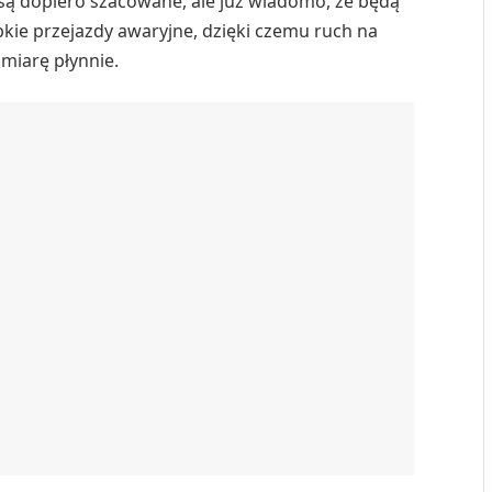
 są dopiero szacowane, ale już wiadomo, że będą
kie przejazdy awaryjne, dzięki czemu ruch na
 miarę płynnie.