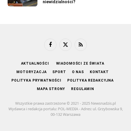
niewidzialności?
Facebook
X
RSS
(Twitter)
AKTUALNOŚCI
WIADOMOŚCI ZE ŚWIATA
MOTORYZACJA
SPORT
O NAS
KONTAKT
POLITYKA PRYWATNOŚCI
POLITYKA REDAKCYJNA
MAPA STRONY
REGULAMIN
Wszystkie prawa zastrzeżone © 2021 - 2025 Newsnadzis.pl
Wydawca i redakcja portalu: POL-MEDIA - Adres: ul. Grzybowska 9,
00-132 Warszawa