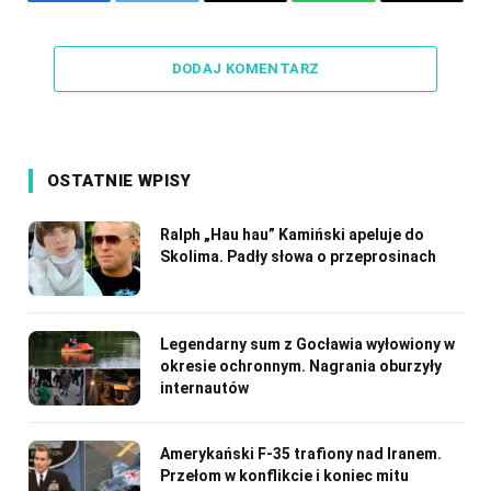
Facebook
Twitter
Email
WhatsApp
Copy
Link
DODAJ KOMENTARZ
OSTATNIE WPISY
Ralph „Hau hau” Kamiński apeluje do
Skolima. Padły słowa o przeprosinach
Legendarny sum z Gocławia wyłowiony w
okresie ochronnym. Nagrania oburzyły
internautów
Amerykański F-35 trafiony nad Iranem.
Przełom w konflikcie i koniec mitu