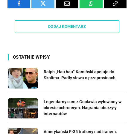
Facebook
Twitter
Email
WhatsApp
Copy
Link
DODAJ KOMENTARZ
OSTATNIE WPISY
Ralph „Hau hau” Kamiński apeluje do
Skolima. Padły słowa o przeprosinach
Legendarny sum z Gocławia wyłowiony w
okresie ochronnym. Nagrania oburzyły
internautów
Amerykański F-35 trafiony nad Iranem.