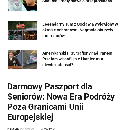
Skolima. Padły słowa o przeprosinach
Legendarny sum z Gocławia wyłowiony w
okresie ochronnym. Nagrania oburzyły
internautów
Amerykański F-35 trafiony nad Iranem.
Przełom w konflikcie i koniec mitu
niewidzialności?
Darmowy Paszport dla
Seniorów: Nowa Era Podróży
Poza Granicami Unii
Europejskiej
DAMIAN POŚPIECH
2024-12-25