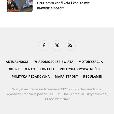
Przełom w konflikcie i koniec mitu
niewidzialności?
Facebook
X
RSS
(Twitter)
AKTUALNOŚCI
WIADOMOŚCI ZE ŚWIATA
MOTORYZACJA
SPORT
O NAS
KONTAKT
POLITYKA PRYWATNOŚCI
POLITYKA REDAKCYJNA
MAPA STRONY
REGULAMIN
Wszystkie prawa zastrzeżone © 2021 - 2025 Newsnadzis.pl
Wydawca i redakcja portalu: POL-MEDIA - Adres: ul. Grzybowska 9,
00-132 Warszawa