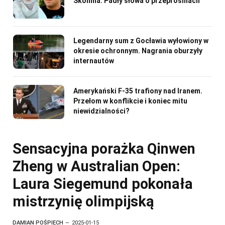
Skolima. Padły słowa o przeprosinach
Legendarny sum z Gocławia wyłowiony w
okresie ochronnym. Nagrania oburzyły
internautów
Amerykański F-35 trafiony nad Iranem.
Przełom w konflikcie i koniec mitu
niewidzialności?
Sensacyjna porażka Qinwen
Zheng w Australian Open:
Laura Siegemund pokonała
mistrzynię olimpijską
DAMIAN POŚPIECH
2025-01-15