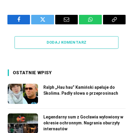
Facebook
Twitter
Email
WhatsApp
Copy
Link
DODAJ KOMENTARZ
OSTATNIE WPISY
Ralph „Hau hau” Kamiński apeluje do
Skolima. Padły słowa o przeprosinach
Legendarny sum z Gocławia wyłowiony w
okresie ochronnym. Nagrania oburzyły
internautów