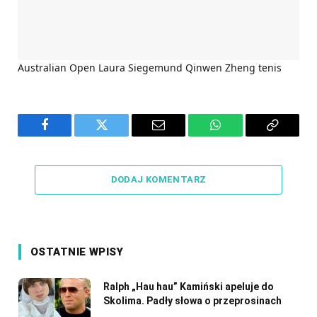
Australian Open
Laura Siegemund
Qinwen Zheng
tenis
Facebook
Twitter
Email
WhatsApp
Copy
Link
DODAJ KOMENTARZ
OSTATNIE WPISY
Ralph „Hau hau” Kamiński apeluje do
Skolima. Padły słowa o przeprosinach