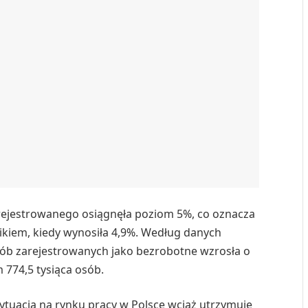
 rejestrowanego osiągnęła poziom 5%, co oznacza
ikiem, kiedy wynosiła 4,9%. Według danych
sób zarejestrowanych jako bezrobotne wzrosła o
m 774,5 tysiąca osób.
ytuacja na rynku pracy w Polsce wciąż utrzymuje