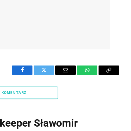
Facebook
Twitter
Email
WhatsApp
Copy
Link
J KOMENTARZ
lkeeper Sławomir