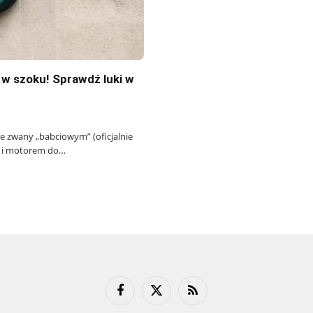
 w szoku! Sprawdź luki w
ie zwany „babciowym” (oficjalnie
m i motorem do…
Facebook
X
RSS
(Twitter)