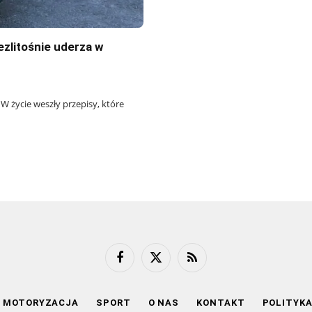
ezlitośnie uderza w
 W życie weszły przepisy, które
Facebook
X
RSS
(Twitter)
MOTORYZACJA
SPORT
O NAS
KONTAKT
POLITYK