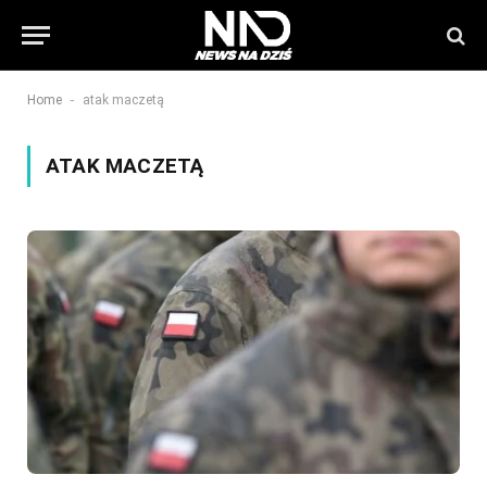
-
Home
atak maczetą
ATAK MACZETĄ