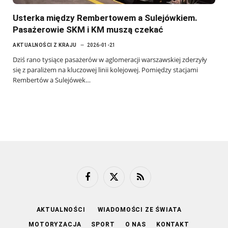
Usterka między Rembertowem a Sulejówkiem.
Pasażerowie SKM i KM muszą czekać
AKTUALNOŚCI Z KRAJU
2026-01-21
Dziś rano tysiące pasażerów w aglomeracji warszawskiej zderzyły
się z paraliżem na kluczowej linii kolejowej. Pomiędzy stacjami
Rembertów a Sulejówek…
Facebook
X
RSS
(Twitter)
AKTUALNOŚCI
WIADOMOŚCI ZE ŚWIATA
MOTORYZACJA
SPORT
O NAS
KONTAKT