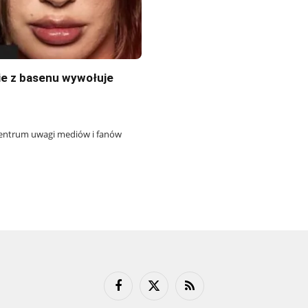
nie z basenu wywołuje
 centrum uwagi mediów i fanów
Facebook
X
RSS
(Twitter)