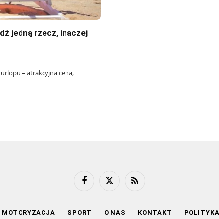
dź jedną rzecz, inaczej
urlopu – atrakcyjna cena,
Facebook
X
RSS
(Twitter)
MOTORYZACJA
SPORT
O NAS
KONTAKT
POLITYK