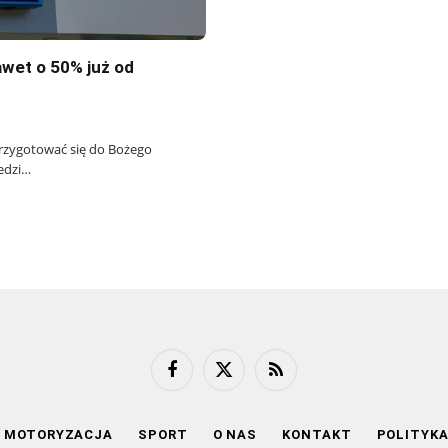
awet o 50% już od
 przygotować się do Bożego
edzi…
Facebook
X
RSS
(Twitter)
MOTORYZACJA
SPORT
O NAS
KONTAKT
POLITYK