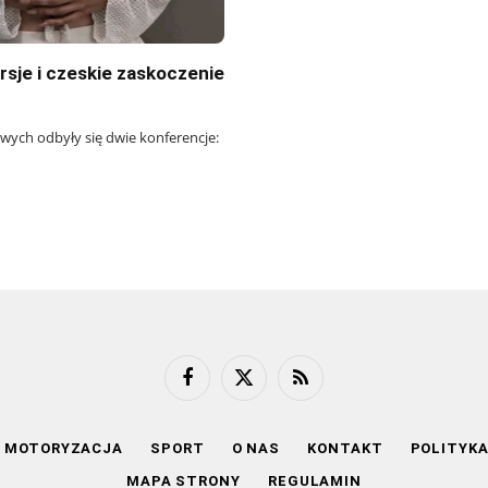
sje i czeskie zaskoczenie
ych odbyły się dwie konferencje:
Facebook
X
RSS
(Twitter)
MOTORYZACJA
SPORT
O NAS
KONTAKT
POLITYK
MAPA STRONY
REGULAMIN