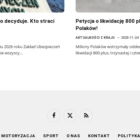
o decyduje. Kto straci
Petycja o likwidację 800 p
Polaków!
AKTUALNOŚCI Z KRAJU
2025-11-24
iu 2026 roku Zakład Ubezpieczeń
Miliony Polaków wstrzymały oddech
nie wszyscy…
likwidacji 800 plus, trzynastej i c
Facebook
X
RSS
(Twitter)
MOTORYZACJA
SPORT
O NAS
KONTAKT
POLITYK