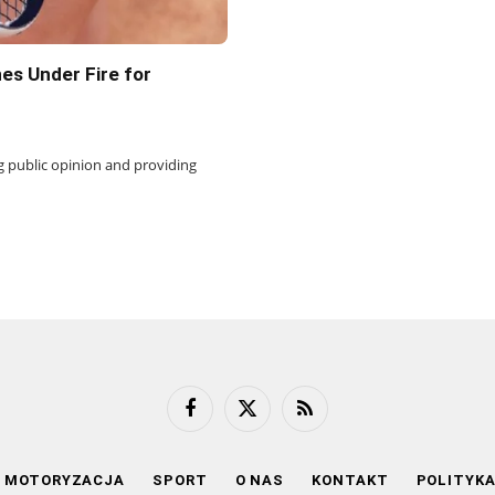
es Under Fire for
ing public opinion and providing
Facebook
X
RSS
(Twitter)
MOTORYZACJA
SPORT
O NAS
KONTAKT
POLITYK