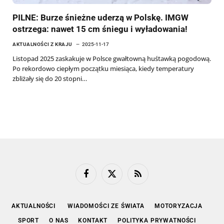
PILNE: Burze śnieżne uderzą w Polskę. IMGW
ostrzega: nawet 15 cm śniegu i wyładowania!
AKTUALNOŚCI Z KRAJU
2025-11-17
Listopad 2025 zaskakuje w Polsce gwałtowną huśtawką pogodową.
Po rekordowo ciepłym początku miesiąca, kiedy temperatury
zbliżały się do 20 stopni…
Facebook
X
RSS
(Twitter)
AKTUALNOŚCI
WIADOMOŚCI ZE ŚWIATA
MOTORYZACJA
SPORT
O NAS
KONTAKT
POLITYKA PRYWATNOŚCI