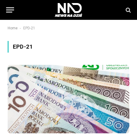
-
Home
EPD-21
EPD-21