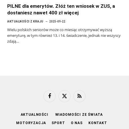
PILNE dla emerytów. Złóż ten wniosek w ZUS, a
dostaniesz nawet 400 zł więcej
AKTUALNOŚCI Z KRAJU
2025-09-22
Wielu polskich seniorów może co miesiąc otrzymywać wyższą
emeryturę, w tym również 13. i 14. świadczenie, jednak nie wszyscy
zdają…
Facebook
X
RSS
(Twitter)
AKTUALNOŚCI
WIADOMOŚCI ZE ŚWIATA
MOTORYZACJA
SPORT
O NAS
KONTAKT