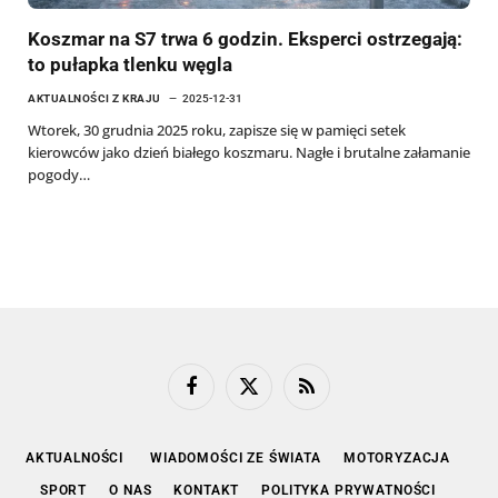
Koszmar na S7 trwa 6 godzin. Eksperci ostrzegają:
to pułapka tlenku węgla
AKTUALNOŚCI Z KRAJU
2025-12-31
Wtorek, 30 grudnia 2025 roku, zapisze się w pamięci setek
kierowców jako dzień białego koszmaru. Nagłe i brutalne załamanie
pogody…
Facebook
X
RSS
(Twitter)
AKTUALNOŚCI
WIADOMOŚCI ZE ŚWIATA
MOTORYZACJA
SPORT
O NAS
KONTAKT
POLITYKA PRYWATNOŚCI