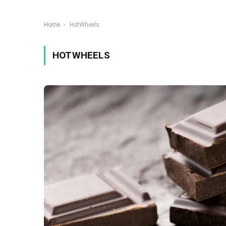
-
Home
HotWheels
HOTWHEELS