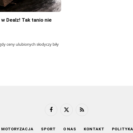
 w Dealz! Tak tanio nie
 gdy ceny ulubionych słodyczy biły
Facebook
X
RSS
(Twitter)
MOTORYZACJA
SPORT
O NAS
KONTAKT
POLITYK