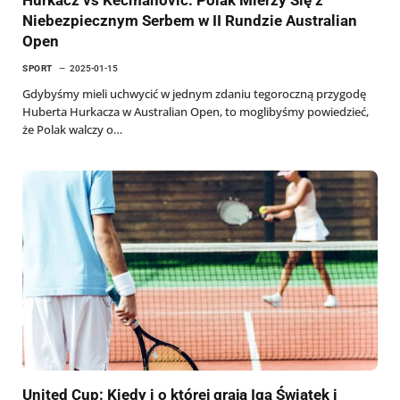
Niebezpiecznym Serbem w II Rundzie Australian
Open
SPORT
2025-01-15
Gdybyśmy mieli uchwycić w jednym zdaniu tegoroczną przygodę
Huberta Hurkacza w Australian Open, to moglibyśmy powiedzieć,
że Polak walczy o…
United Cup: Kiedy i o której grają Iga Świątek i