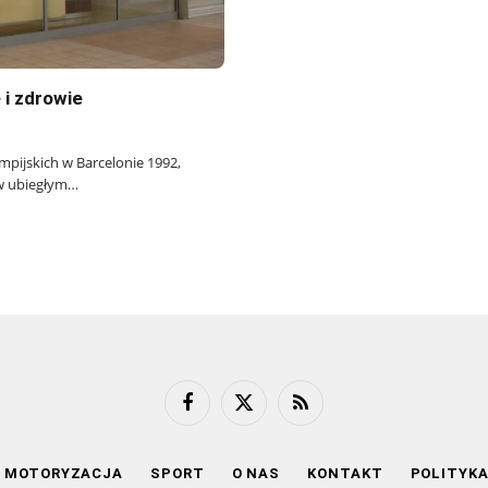
 i zdrowie
mpijskich w Barcelonie 1992,
w ubiegłym…
Facebook
X
RSS
(Twitter)
MOTORYZACJA
SPORT
O NAS
KONTAKT
POLITYK