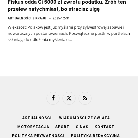
Fiskus odda Ci 5000 zł zwrotu podatku. Zrób ten
przelew natychmiast, bo stracisz ulgę
AKTUALNOŚCI Z KRAJU
2025-12-31
Większość Polaków jest już myślami przy sylwestrowej zabawie i
noworocznych postanowieniach. Poświąteczne pustki w portfelach
skłaniają do odłożenia myślenia o…
Facebook
X
RSS
(Twitter)
AKTUALNOŚCI
WIADOMOŚCI ZE ŚWIATA
MOTORYZACJA
SPORT
O NAS
KONTAKT
POLITYKA PRYWATNOŚCI
POLITYKA REDAKCYJNA