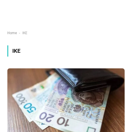
-
Home
IKE
IKE