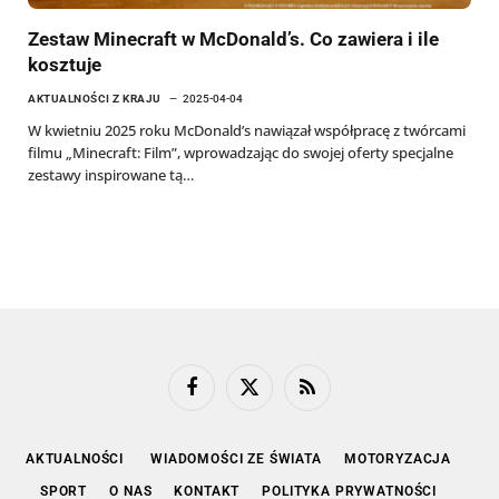
Zestaw Minecraft w McDonald’s. Co zawiera i ile
kosztuje
AKTUALNOŚCI Z KRAJU
2025-04-04
W kwietniu 2025 roku McDonald’s nawiązał współpracę z twórcami
filmu „Minecraft: Film”, wprowadzając do swojej oferty specjalne
zestawy inspirowane tą…
Facebook
X
RSS
(Twitter)
AKTUALNOŚCI
WIADOMOŚCI ZE ŚWIATA
MOTORYZACJA
SPORT
O NAS
KONTAKT
POLITYKA PRYWATNOŚCI