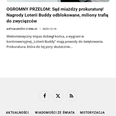
OGROMNY PRZEŁOM: Sąd miażdży prokuraturę!
Nagrody Loterii Buddy odblokowane, miliony trafią
do zwycięzców
AKTUALNOŚCI Z KRAJU
2025-12-19
Wielomiesięczny impas dobiegł końca, a wygrani w
kontrowersyjnej „Loterii Buddy” mają powody do świętowania.
Prokuratura, która do tej pory skutecznie…
Facebook
X
RSS
(Twitter)
AKTUALNOŚCI
WIADOMOŚCI ZE ŚWIATA
MOTORYZACJA