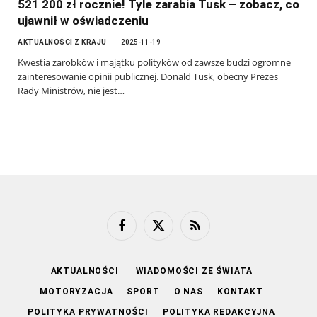
521 200 zł rocznie! Tyle zarabia Tusk – zobacz, co
ujawnił w oświadczeniu
AKTUALNOŚCI Z KRAJU
2025-11-19
Kwestia zarobków i majątku polityków od zawsze budzi ogromne
zainteresowanie opinii publicznej. Donald Tusk, obecny Prezes
Rady Ministrów, nie jest…
Facebook
X
RSS
(Twitter)
AKTUALNOŚCI
WIADOMOŚCI ZE ŚWIATA
MOTORYZACJA
SPORT
O NAS
KONTAKT
POLITYKA PRYWATNOŚCI
POLITYKA REDAKCYJNA