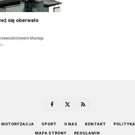
też się oberwało
d przewodnictwem Macieja
e…
Facebook
X
RSS
(Twitter)
MOTORYZACJA
SPORT
O NAS
KONTAKT
POLITYK
MAPA STRONY
REGULAMIN