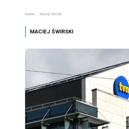
-
Home
Maciej Świrski
MACIEJ ŚWIRSKI