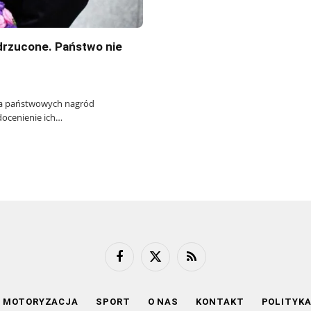
drzucone. Państwo nie
nia państwowych nagród
docenienie ich…
Facebook
X
RSS
(Twitter)
MOTORYZACJA
SPORT
O NAS
KONTAKT
POLITYK