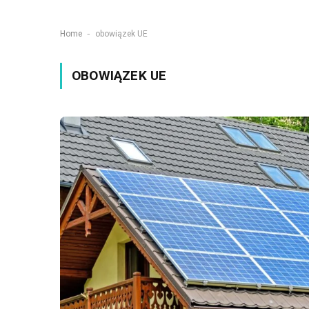
-
Home
obowiązek UE
OBOWIĄZEK UE