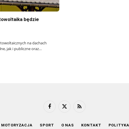
towoltaika będzie
fotowoltaicznych na dachach
, jak i publiczne oraz…
Facebook
X
RSS
(Twitter)
MOTORYZACJA
SPORT
O NAS
KONTAKT
POLITYK