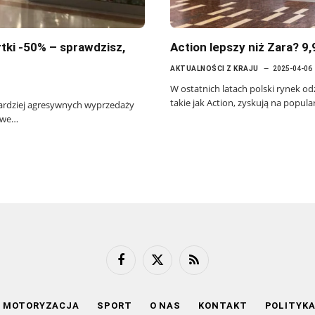
tki -50% – sprawdzisz,
Action lepszy niż Zara? 9,
AKTUALNOŚCI Z KRAJU
2025-04-06
W ostatnich latach polski rynek o
takie jak Action, zyskują na popul
jbardziej agresywnych wyprzedaży
mowe…
Facebook
X
RSS
(Twitter)
MOTORYZACJA
SPORT
O NAS
KONTAKT
POLITYK