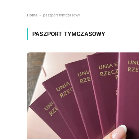
-
Home
paszport tymczasowy
PASZPORT TYMCZASOWY