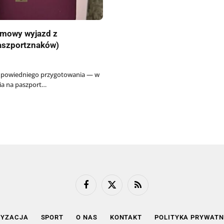
imowy wyjazd z
paszportznaków)
odpowiedniego przygotowania — w
ia na paszport…
Facebook
X
RSS
(Twitter)
YZACJA
SPORT
O NAS
KONTAKT
POLITYKA PRYWATN