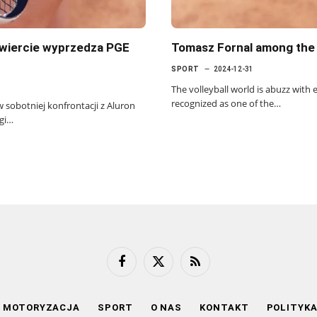
awiercie wyprzedza PGE
Tomasz Fornal among the b
SPORT
2024-12-31
The volleyball world is abuzz with
recognized as one of the…
sobotniej konfrontacji z Aluron
igi…
Facebook
X
RSS
(Twitter)
MOTORYZACJA
SPORT
O NAS
KONTAKT
POLITYK