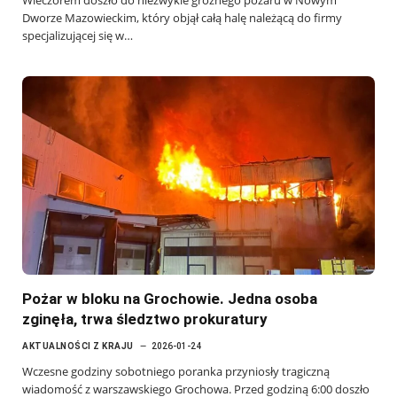
Wieczorem doszło do niezwykle groźnego pożaru w Nowym
Dworze Mazowieckim, który objął całą halę należącą do firmy
specjalizującej się w…
Pożar w bloku na Grochowie. Jedna osoba
zginęła, trwa śledztwo prokuratury
AKTUALNOŚCI Z KRAJU
2026-01-24
Wczesne godziny sobotniego poranka przyniosły tragiczną
wiadomość z warszawskiego Grochowa. Przed godziną 6:00 doszło