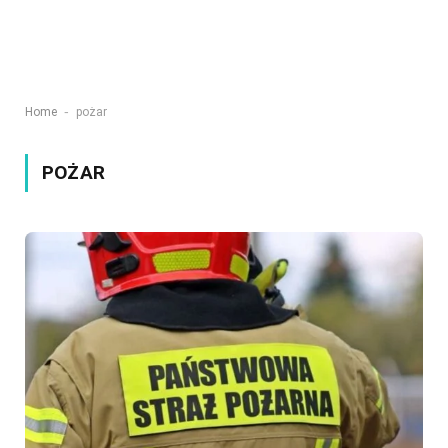
-
Home
pożar
POŻAR