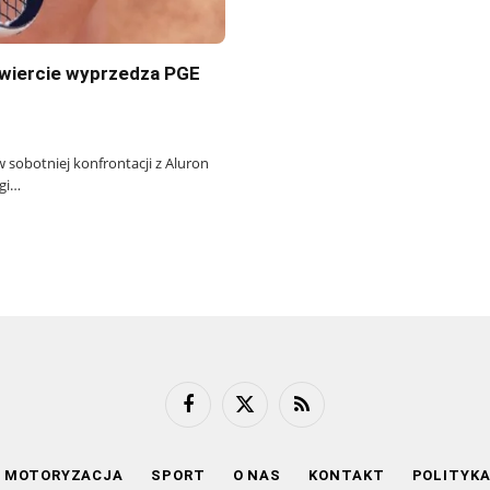
awiercie wyprzedza PGE
sobotniej konfrontacji z Aluron
igi…
Facebook
X
RSS
(Twitter)
MOTORYZACJA
SPORT
O NAS
KONTAKT
POLITYK