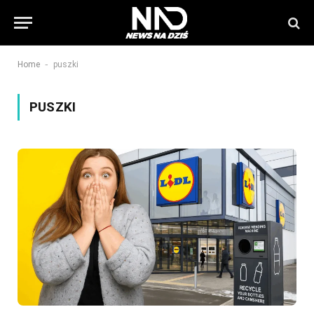
-
Home
puszki
PUSZKI