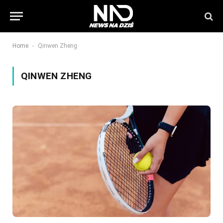
-
Home
Qinwen Zheng
QINWEN ZHENG