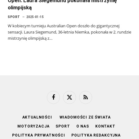
Open: Laura Siegemund pokonała mistrzynię
olimpijską
SPORT
2025-01-15
W kobiecym turnieju Australian Open doszło do gigantycznej
sensacji. Laura Siegemund, 36-letnia Niemka, pokonała w 2. rundzie
mistrzynię olimpijską z…
Facebook
X
RSS
(Twitter)
AKTUALNOŚCI
WIADOMOŚCI ZE ŚWIATA
MOTORYZACJA
SPORT
O NAS
KONTAKT
POLITYKA PRYWATNOŚCI
POLITYKA REDAKCYJNA