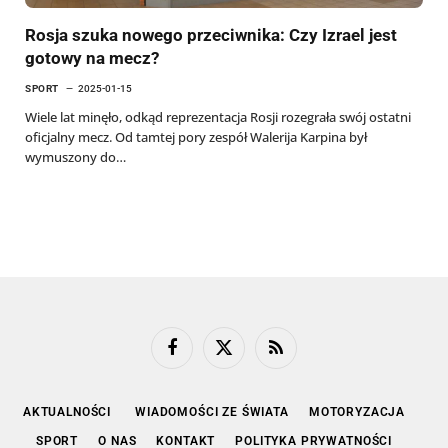
Rosja szuka nowego przeciwnika: Czy Izrael jest
gotowy na mecz?
SPORT
2025-01-15
Wiele lat minęło, odkąd reprezentacja Rosji rozegrała swój ostatni
oficjalny mecz. Od tamtej pory zespół Walerija Karpina był
wymuszony do…
Facebook
X
RSS
(Twitter)
AKTUALNOŚCI
WIADOMOŚCI ZE ŚWIATA
MOTORYZACJA
SPORT
O NAS
KONTAKT
POLITYKA PRYWATNOŚCI