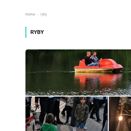
-
Home
ryby
RYBY