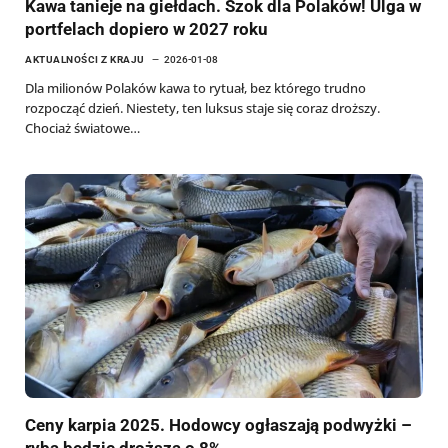
Kawa tanieje na giełdach. Szok dla Polaków! Ulga w
portfelach dopiero w 2027 roku
AKTUALNOŚCI Z KRAJU
2026-01-08
Dla milionów Polaków kawa to rytuał, bez którego trudno
rozpocząć dzień. Niestety, ten luksus staje się coraz droższy.
Chociaż światowe…
Ceny karpia 2025. Hodowcy ogłaszają podwyżki –
ryba będzie droższa o 8%