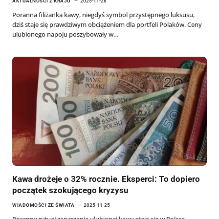
AKTUALNOŚCI Z KRAJU
2025-11-28
Poranna filiżanka kawy, niegdyś symbol przystępnego luksusu,
dziś staje się prawdziwym obciążeniem dla portfeli Polaków. Ceny
ulubionego napoju poszybowały w…
Kawa drożeje o 32% rocznie. Eksperci: To dopiero
początek szokującego kryzysu
WIADOMOŚCI ZE ŚWIATA
2025-11-25